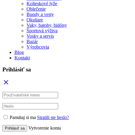
Kolieskové lyže
Oblečenie
Bundy a vesty
Okuliare
Vaky, batohy, bidóny
Športová výživa
Vosky a servis
Bazár
Výrobcovia
Blog
Kontakt
Prihlásiť sa
Pamätaj si ma
Stratili ste heslo?
Vytvorenie konta
Prihlásiť sa