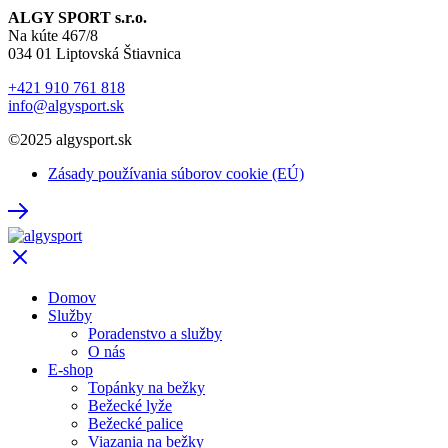
ALGY SPORT s.r.o.
Na kúte 467/8
034 01 Liptovská Štiavnica
+421 910 761 818
info@algysport.sk
©2025 algysport.sk
Zásady používania súborov cookie (EÚ)
Domov
Služby
Poradenstvo a služby
O nás
E-shop
Topánky na bežky
Bežecké lyže
Bežecké palice
Viazania na bežky