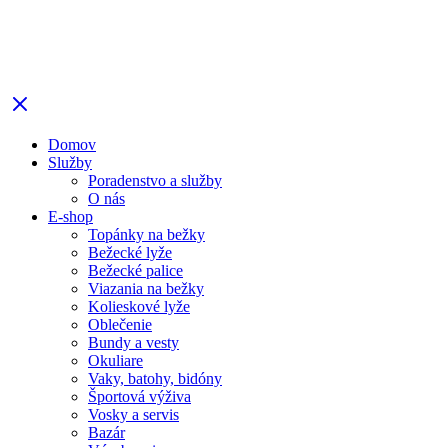
Domov
Služby
Poradenstvo a služby
O nás
E-shop
Topánky na bežky
Bežecké lyže
Bežecké palice
Viazania na bežky
Kolieskové lyže
Oblečenie
Bundy a vesty
Okuliare
Vaky, batohy, bidóny
Športová výživa
Vosky a servis
Bazár