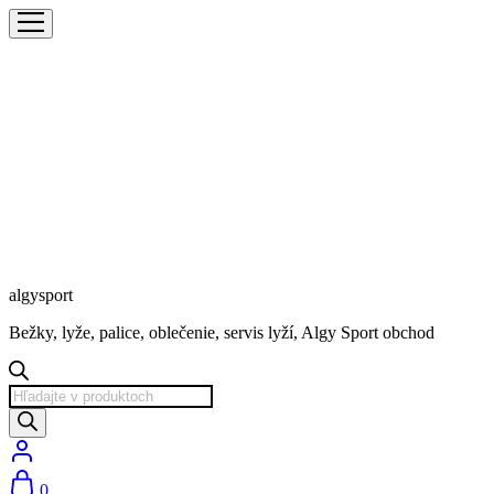
algysport
Bežky, lyže, palice, oblečenie, servis lyží, Algy Sport obchod
Products
search
0