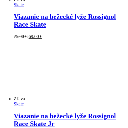
Skate
Viazanie na bežecké lyže Rossignol
Race Skate
Pôvodná
Aktuálna
75.00
€
69.00
€
cena
cena
bola:
je:
75.00 €.
69.00 €.
Zľava
Skate
Viazanie na bežecké lyže Rossignol
Race Skate Jr