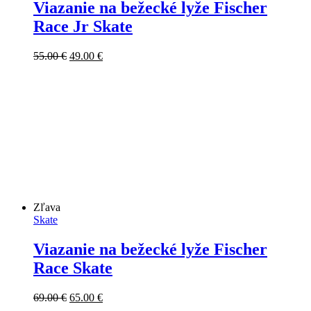
Viazanie na bežecké lyže Fischer
Race Jr Skate
Pôvodná
Aktuálna
55.00
€
49.00
€
cena
cena
bola:
je:
55.00 €.
49.00 €.
Zľava
Skate
Viazanie na bežecké lyže Fischer
Race Skate
Pôvodná
Aktuálna
69.00
€
65.00
€
cena
cena