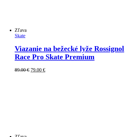
Zľava
Skate
Viazanie na bežecké lyže Rossignol
Race Pro Skate Premium
Pôvodná
Aktuálna
89.00
€
79.00
€
cena
cena
bola:
je:
89.00 €.
79.00 €.
Zľava