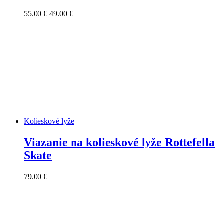
Pôvodná
Aktuálna
55.00
€
49.00
€
cena
cena
bola:
je:
55.00 €.
49.00 €.
Kolieskové lyže
Viazanie na kolieskové lyže Rottefella
Skate
79.00
€