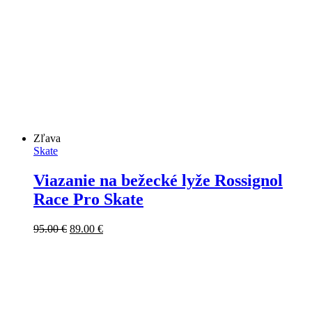
bola:
je:
69.00 €.
65.00 €.
Zľava
Skate
Viazanie na bežecké lyže Rossignol
Race Pro Skate
Pôvodná
Aktuálna
95.00
€
89.00
€
cena
cena
bola:
je:
95.00 €.
89.00 €.