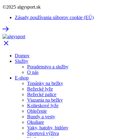
©2025 algysport.sk
Zásady používania súborov cookie (EÚ)
Domov
Služby
Poradenstvo a služby
O nás
E-shop
Topánky na bežky
Bežecké lyže
Bežecké palice
Viazania na bežky
Kolieskové lyže
Oblečenie
Bundy a vesty
Okuliare
Vaky, batohy, bidóny
Športová výživa