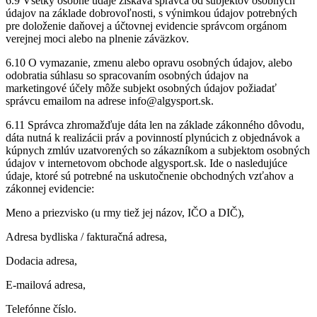
6.9 Všetky osobné údaje získava správca od subjektov osobných
údajov na základe dobrovoľnosti, s výnimkou údajov potrebných
pre doloženie daňovej a účtovnej evidencie správcom orgánom
verejnej moci alebo na plnenie záväzkov.
6.10 O vymazanie, zmenu alebo opravu osobných údajov, alebo
odobratia súhlasu so spracovaním osobných údajov na
marketingové účely môže subjekt osobných údajov požiadať
správcu emailom na adrese info@algysport.sk.
6.11 Správca zhromažďuje dáta len na základe zákonného dôvodu,
dáta nutná k realizácii práv a povinností plynúcich z objednávok a
kúpnych zmlúv uzatvorených so zákazníkom a subjektom osobných
údajov v internetovom obchode algysport.sk. Ide o nasledujúce
údaje, ktoré sú potrebné na uskutočnenie obchodných vzťahov a
zákonnej evidencie:
Meno a priezvisko (u rmy tiež jej názov, IČO a DIČ),
Adresa bydliska / fakturačná adresa,
Dodacia adresa,
E-mailová adresa,
Telefónne číslo.