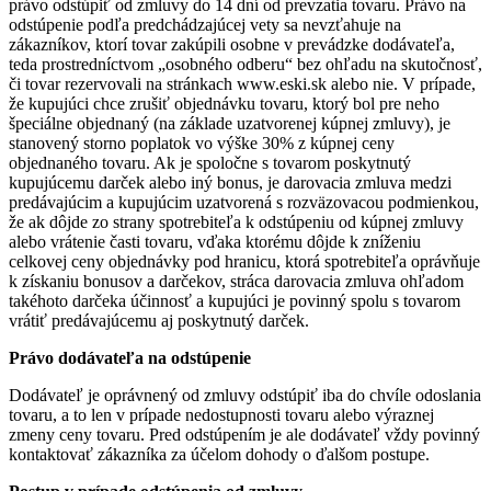
právo odstúpiť od zmluvy do 14 dní od prevzatia tovaru. Právo na
odstúpenie podľa predchádzajúcej vety sa nevzťahuje na
zákazníkov, ktorí tovar zakúpili osobne v prevádzke dodávateľa,
teda prostredníctvom „osobného odberu“ bez ohľadu na skutočnosť,
či tovar rezervovali na stránkach www.eski.sk alebo nie. V prípade,
že kupujúci chce zrušiť objednávku tovaru, ktorý bol pre neho
špeciálne objednaný (na základe uzatvorenej kúpnej zmluvy), je
stanovený storno poplatok vo výške 30% z kúpnej ceny
objednaného tovaru. Ak je spoločne s tovarom poskytnutý
kupujúcemu darček alebo iný bonus, je darovacia zmluva medzi
predávajúcim a kupujúcim uzatvorená s rozväzovacou podmienkou,
že ak dôjde zo strany spotrebiteľa k odstúpeniu od kúpnej zmluvy
alebo vrátenie časti tovaru, vďaka ktorému dôjde k zníženiu
celkovej ceny objednávky pod hranicu, ktorá spotrebiteľa oprávňuje
k získaniu bonusov a darčekov, stráca darovacia zmluva ohľadom
takéhoto darčeka účinnosť a kupujúci je povinný spolu s tovarom
vrátiť predávajúcemu aj poskytnutý darček.
Právo dodávateľa na odstúpenie
Dodávateľ je oprávnený od zmluvy odstúpiť iba do chvíle odoslania
tovaru, a to len v prípade nedostupnosti tovaru alebo výraznej
zmeny ceny tovaru. Pred odstúpením je ale dodávateľ vždy povinný
kontaktovať zákazníka za účelom dohody o ďalšom postupe.