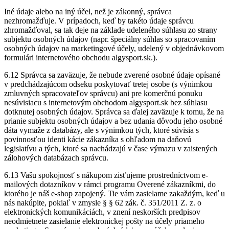
Iné údaje alebo na iný účel, než je zákonný, správca
nezhromažďuje. V prípadoch, keď by takéto údaje správcu
zhromažďoval, sa tak deje na základe udeleného súhlasu zo strany
subjektu osobných údajov (napr. špeciálny súhlas so spracovaním
osobných údajov na marketingové účely, udelený v objednávkovom
formulári internetového obchodu algysport.sk.).
6.12 Správca sa zaväzuje, že nebude zverené osobné údaje opísané
v predchádzajúcom odseku poskytovať tretej osobe (s výnimkou
zmluvných spracovateľov správcu) ani pre komerčnú ponuku
nesúvisiacu s internetovým obchodom algysport.sk bez súhlasu
dotknutej osobných údajov. Správca sa ďalej zaväzuje k tomu, že na
prianie subjektu osobných údajov a bez udania dôvodu jeho osobné
dáta vymaže z databázy, ale s výnimkou tých, ktoré súvisia s
povinnosťou identi kácie zákazníka s ohľadom na daňovú
legislatívu a tých, ktoré sa nachádzajú v čase výmazu v zaistených
zálohových databázach správcu.
6.13 Vašu spokojnosť s nákupom zisťujeme prostredníctvom e-
mailových dotazníkov v rámci programu Overené zákazníkmi, do
ktorého je náš e-shop zapojený. Tie vám zasielame zakaždým, keď u
nás nakúpite, pokiaľ v zmysle § § 62 zák. č. 351/2011 Z. z. o
elektronických komunikáciách, v znení neskorších predpisov
neodmietnete zasielanie elektronickej pošty na účely priameho