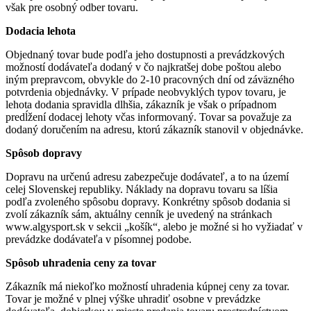
však pre osobný odber tovaru.
Dodacia lehota
Objednaný tovar bude podľa jeho dostupnosti a prevádzkových
možností dodávateľa dodaný v čo najkratšej dobe poštou alebo
iným prepravcom, obvykle do 2-10 pracovných dní od záväzného
potvrdenia objednávky. V prípade neobvyklých typov tovaru, je
lehota dodania spravidla dlhšia, zákazník je však o prípadnom
predĺžení dodacej lehoty včas informovaný. Tovar sa považuje za
dodaný doručením na adresu, ktorú zákazník stanovil v objednávke.
Spôsob dopravy
Dopravu na určenú adresu zabezpečuje dodávateľ, a to na území
celej Slovenskej republiky. Náklady na dopravu tovaru sa líšia
podľa zvoleného spôsobu dopravy. Konkrétny spôsob dodania si
zvolí zákazník sám, aktuálny cenník je uvedený na stránkach
www.algysport.sk v sekcii „košík“, alebo je možné si ho vyžiadať v
prevádzke dodávateľa v písomnej podobe.
Spôsob uhradenia ceny za tovar
Zákazník má niekoľko možností uhradenia kúpnej ceny za tovar.
Tovar je možné v plnej výške uhradiť osobne v prevádzke