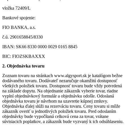
vložka 72409/L
Bankové spojenie:
FIO BANKA, a.s.
č.ú. 2901658845/8330
IBAN: SK66 8330 0000 0029 0165 8845
BIC: FIOZSKBAXXX
2. Objednávka tovaru
Zoznam tovaru na stránkach www.algysport.sk je katalógom bežne
dodávaného tovaru. Dodávateľ nezaručuje okamžitú dostupnosť
všetkých položiek tovaru. Dostupnosť tovaru bude vždy potvrdená
na základe dopytu. Na objednanie zákazník vyberie tovar, riadne
vyplní objednávkový formulár a objednávku odošle. Odoslaná
objednávka tovaru je návrhom na uzavretie kúpnej zmluvy.
Objednávka ďalej slúži na rezerváciu tovaru. Ceny tovaru si môže
zákazník overiť u jednotlivých položiek tovaru. Pred odoslaním
objednávky bude vypočítaná celková cena za tovar, vrátane
súvisiacich poplatkov, a zákazník bude vyzvaný k ich odsúhlaseniu.