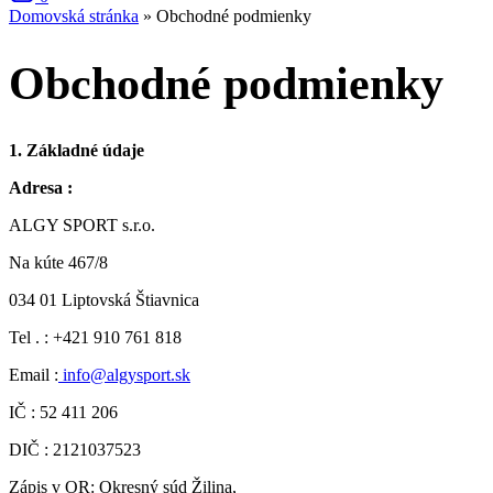
Domovská stránka
»
Obchodné podmienky
Obchodné podmienky
1. Základné údaje
Adresa :
ALGY SPORT s.r.o.
Na kúte 467/8
034 01 Liptovská Štiavnica
Tel . : +421 910 761 818
Email :
info@algysport.sk
IČ : 52 411 206
DIČ : 2121037523
Zápis v OR: Okresný súd Žilina,