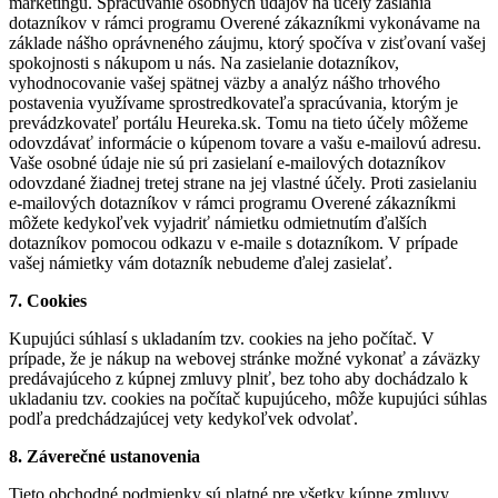
marketingu. Spracúvanie osobných údajov na účely zaslania
dotazníkov v rámci programu Overené zákazníkmi vykonávame na
základe nášho oprávneného záujmu, ktorý spočíva v zisťovaní vašej
spokojnosti s nákupom u nás. Na zasielanie dotazníkov,
vyhodnocovanie vašej spätnej väzby a analýz nášho trhového
postavenia využívame sprostredkovateľa spracúvania, ktorým je
prevádzkovateľ portálu Heureka.sk. Tomu na tieto účely môžeme
odovzdávať informácie o kúpenom tovare a vašu e-mailovú adresu.
Vaše osobné údaje nie sú pri zasielaní e-mailových dotazníkov
odovzdané žiadnej tretej strane na jej vlastné účely. Proti zasielaniu
e-mailových dotazníkov v rámci programu Overené zákazníkmi
môžete kedykoľvek vyjadriť námietku odmietnutím ďalších
dotazníkov pomocou odkazu v e-maile s dotazníkom. V prípade
vašej námietky vám dotazník nebudeme ďalej zasielať.
7. Cookies
Kupujúci súhlasí s ukladaním tzv. cookies na jeho počítač. V
prípade, že je nákup na webovej stránke možné vykonať a záväzky
predávajúceho z kúpnej zmluvy plniť, bez toho aby dochádzalo k
ukladaniu tzv. cookies na počítač kupujúceho, môže kupujúci súhlas
podľa predchádzajúcej vety kedykoľvek odvolať.
8. Záverečné ustanovenia
Tieto obchodné podmienky sú platné pre všetky kúpne zmluvy