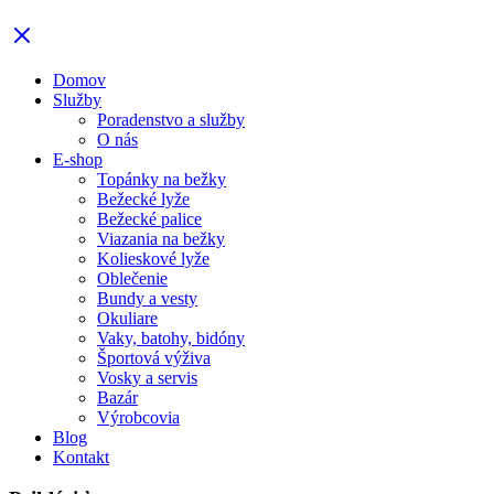
Domov
Služby
Poradenstvo a služby
O nás
E-shop
Topánky na bežky
Bežecké lyže
Bežecké palice
Viazania na bežky
Kolieskové lyže
Oblečenie
Bundy a vesty
Okuliare
Vaky, batohy, bidóny
Športová výživa
Vosky a servis
Bazár
Výrobcovia
Blog
Kontakt