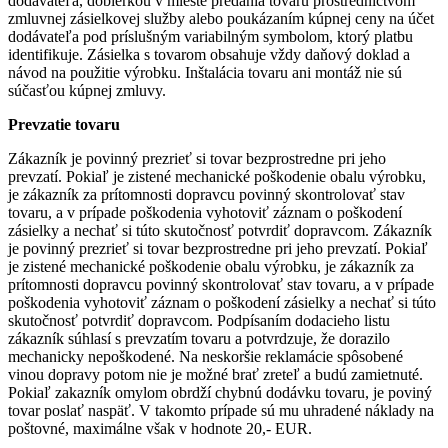
dodávateľa, dobierkou v mieste predania tovaru prostredníctvom
zmluvnej zásielkovej služby alebo poukázaním kúpnej ceny na účet
dodávateľa pod príslušným variabilným symbolom, ktorý platbu
identifikuje. Zásielka s tovarom obsahuje vždy daňový doklad a
návod na použitie výrobku. Inštalácia tovaru ani montáž nie sú
súčasťou kúpnej zmluvy.
Prevzatie tovaru
Zákazník je povinný prezrieť si tovar bezprostredne pri jeho
prevzatí. Pokiaľ je zistené mechanické poškodenie obalu výrobku,
je zákazník za prítomnosti dopravcu povinný skontrolovať stav
tovaru, a v prípade poškodenia vyhotoviť záznam o poškodení
zásielky a nechať si túto skutočnosť potvrdiť dopravcom. Zákazník
je povinný prezrieť si tovar bezprostredne pri jeho prevzatí. Pokiaľ
je zistené mechanické poškodenie obalu výrobku, je zákazník za
prítomnosti dopravcu povinný skontrolovať stav tovaru, a v prípade
poškodenia vyhotoviť záznam o poškodení zásielky a nechať si túto
skutočnosť potvrdiť dopravcom. Podpísaním dodacieho listu
zákazník súhlasí s prevzatím tovaru a potvrdzuje, že dorazilo
mechanicky nepoškodené. Na neskoršie reklamácie spôsobené
vinou dopravy potom nie je možné brať zreteľ a budú zamietnuté.
Pokiaľ zakazník omylom obrdží chybnú dodávku tovaru, je poviný
tovar poslať naspäť. V takomto prípade sú mu uhradené náklady na
poštovné, maximálne však v hodnote 20,- EUR.