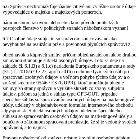
6.6 Správca nezhromažďuje žiadne citlivé ani zvláštne osobné údaje
vypovedajúce o majetku a majetkových pomeroch,
národnostnom rasovom alebo etnickom pôvode politických
postojoch členstvo v politických stranách náboženskom vyznaní
6.7 Osobné údaje subjektu sú správcom spracovávané ako
nevyhnutné na realizáciu práv a povinností plynúcich správcovi z
objednávok a kúpnych zmlúv, pričom objednávateľom alebo druhou
zmluvnou stranou je subjekt osobných údajov. Toto sa deje na
základe čl. 6.1.B) a 6.1.c) nariadenia Európskeho parlamentu a rady
(EÚ) č. 2016/679 z 27. apríla 2016 o ochrane fyzických osôb pri
spracovaní osobných údajov a voľnom pohybe týchto údajov a o
zrušení smernice 95/46 / ES (GDPR), ktoré umožňujú plnenie
zmluvy zo strany správcu a využitie služieb zo strany subjektu
údajov, pričom sa jedná o súhlas typu OPT-OUT, prípadne
špeciálne súhlas so spracovaním osobných údajov na marketingové
účely, udelený v objednávkovom formulári internetového obchodu
algysport.sk. Subjekt osobných údajov udelením špeciálneho
súhlasu so spracovaním osobných údajov na marketingové účely a
poučený o zákonnom spracovaní prehlasuje, že si je vedomý svojich
oprávnení, a to najmä:
Právom požadovať od správcu prístup k svojim osobným údajom,