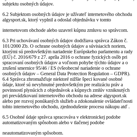
subjektu osobných údajov.
6.2 Subjektom osobných údajov je užívateľ internetového obchodu
algysport.sk, ktorý vyplnil a odoslal objednávku v tomto
internetovom obchode alebo uzavrel kúpnu zmluvu so správcom.
6.3 Pri uchovávaní osobných údajov dodržiava správca Zákon č.
101/2000 Zb. O ochrane osobných údajov a súvisiacich noriem,
ktorými sú predovšetkým nariadenie Európskeho parlamentu a rady
(EÚ) č. 2016/679 z 27. apríla 2016 o ochrane fyzických osôb pri
spracovaní osobných údajov a voľnom pohybe týchto údajov a o
zrušení smernice 95/46 / ES (všeobecné nariadenie o ochrane
osobných údajov – General Data Protection Regulation – GDPR).
6.4 Správca zhromažďuje niektoré nižšie špeci kované osobné
údaje, ktoré sú nevyhnutné predovšetkým pre realizáciu práv a
povinností plynúcich z objednávok a kúpnych zmlúv vzniknutých
pri prevádzkovaní internetového obchodu na adrese algysport.sk
alebo pre rozvoj ponúkaných služieb a zdokonalenie ovládateľnosti
tohto internetového obchodu, zjednodušenie procesu nákupu atď .
6.5 Osobné údaje správca spracováva v elektronickej podobe
automatizovaným spôsobom alebo v tlačenej podobe
neautomatizovaným spôsobom.