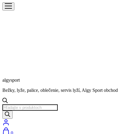
algysport
Bežky, lyže, palice, oblečenie, servis lyží, Algy Sport obchod
Products
search
0