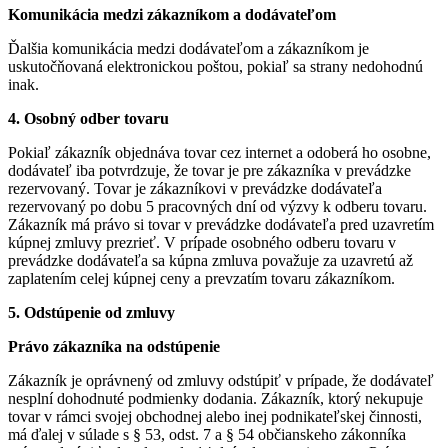
Komunikácia medzi zákazníkom a dodávateľom
Ďalšia komunikácia medzi dodávateľom a zákazníkom je
uskutočňovaná elektronickou poštou, pokiaľ sa strany nedohodnú
inak.
4. Osobný odber tovaru
Pokiaľ zákazník objednáva tovar cez internet a odoberá ho osobne,
dodávateľ iba potvrdzuje, že tovar je pre zákazníka v prevádzke
rezervovaný. Tovar je zákazníkovi v prevádzke dodávateľa
rezervovaný po dobu 5 pracovných dní od výzvy k odberu tovaru.
Zákazník má právo si tovar v prevádzke dodávateľa pred uzavretím
kúpnej zmluvy prezrieť. V prípade osobného odberu tovaru v
prevádzke dodávateľa sa kúpna zmluva považuje za uzavretú až
zaplatením celej kúpnej ceny a prevzatím tovaru zákazníkom.
5. Odstúpenie od zmluvy
Právo zákazníka na odstúpenie
Zákazník je oprávnený od zmluvy odstúpiť v prípade, že dodávateľ
nesplní dohodnuté podmienky dodania. Zákazník, ktorý nekupuje
tovar v rámci svojej obchodnej alebo inej podnikateľskej činnosti,
má ďalej v súlade s § 53, odst. 7 a § 54 občianskeho zákonníka