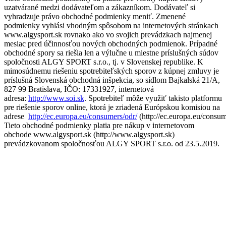
uzatvárané medzi dodávateľom a zákazníkom. Dodávateľ si
vyhradzuje právo obchodné podmienky meniť. Zmenené
podmienky vyhlási vhodným spôsobom na internetových stránkach
www.algysport.sk rovnako ako vo svojich prevádzkach najmenej
mesiac pred účinnosťou nových obchodných podmienok. Prípadné
obchodné spory sa riešia len a výlučne u miestne príslušných súdov
spoločnosti ALGY SPORT s.r.o., tj. v Slovenskej republike. K
mimosúdnemu riešeniu spotrebiteľských sporov z kúpnej zmluvy je
príslušná Slovenská obchodná inšpekcia, so sídlom Bajkalská 21/A,
827 99 Bratislava, IČO: 17331927, internetová
adresa:
http://www.soi.sk
. Spotrebiteľ môže využiť takisto platformu
pre riešenie sporov online, ktorá je zriadená Európskou komisiou na
adrese
http://ec.europa.eu/consumers/odr/
(http://ec.europa.eu/consum
Tieto obchodné podmienky platia pre nákup v internetovom
obchode www.algysport.sk (http://www.algysport.sk)
prevádzkovanom spoločnosťou ALGY SPORT s.r.o. od 23.5.2019.