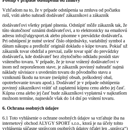
Postup v prípade odstúpenia od zmluvy
Vzhľadom na to, že v prípade odstúpenia sa zmluva od počiatku
ruší, vráti alebo nahradí dodávateľ zákazníkovi a zákazník
dodávateľovi všetky prijaté plnenia. Odstúpiť môže zákazník tak, že
túto skutočnosť oznámi dodávateľovi, a to elektronicky na emailovú
adresu info@algysport.sk alebo písomne v prevádzke dodávateľa.
Pri odstúpení je nutné uviesť číslo objednávky, variabilný symbol a
dátum nákupu a predložiť originál dokladu o kúpe tovaru. Pokiaľ už
zákazník tovar obdržal a prevzal, zašle tovar späť do prevádzky
dodávateľa, kde dodávateľ bez zbytočného odkladu posúdi stav
vráteného tovaru. V prípade, že je tovar vrátený dodávateľovi v
inom než neporušenom stave, je zákazník povinný nahradiť najmä
náklady súvisiace s uvedením tovaru do pôvodného stavu a
vzniknutú škodu na tovare (neúplný obsah, poškodený obal,
opotrebovanie tovaru apod.). Dodávateľ je v prípade odstúpenia
povinný zákazníkovi vrátiť už zaplatenú kúpnu cenu alebo jej časť.
Kúpna cena alebo jej časť bude zákazníkovi vyplatená v najkratšom
možnom termíne, najneskôr však do 14 dní po vrátení tovaru.
6. Ochrana osobných údajov
6.1 Toto vyhlásenie o ochrane osobných údajov sa vzťahuje iba na
internetový obchod ALYGY SPORT s.r.o., ktorá je na účely tohto
vyhlásenia súčasne správcom osobných údajov (ďalej len „správca“)