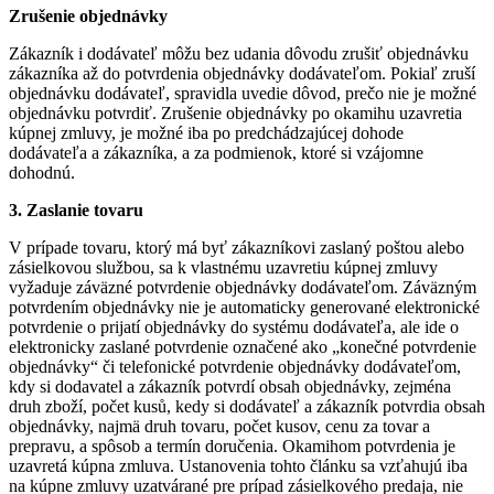
Zrušenie objednávky
Zákazník i dodávateľ môžu bez udania dôvodu zrušiť objednávku
zákazníka až do potvrdenia objednávky dodávateľom. Pokiaľ zruší
objednávku dodávateľ, spravidla uvedie dôvod, prečo nie je možné
objednávku potvrdiť. Zrušenie objednávky po okamihu uzavretia
kúpnej zmluvy, je možné iba po predchádzajúcej dohode
dodávateľa a zákazníka, a za podmienok, ktoré si vzájomne
dohodnú.
3. Zaslanie tovaru
V prípade tovaru, ktorý má byť zákazníkovi zaslaný poštou alebo
zásielkovou službou, sa k vlastnému uzavretiu kúpnej zmluvy
vyžaduje záväzné potvrdenie objednávky dodávateľom. Záväzným
potvrdením objednávky nie je automaticky generované elektronické
potvrdenie o prijatí objednávky do systému dodávateľa, ale ide o
elektronicky zaslané potvrdenie označené ako „konečné potvrdenie
objednávky“ či telefonické potvrdenie objednávky dodávateľom,
kdy si dodavatel a zákazník potvrdí obsah objednávky, zejména
druh zboží, počet kusů, kedy si dodávateľ a zákazník potvrdia obsah
objednávky, najmä druh tovaru, počet kusov, cenu za tovar a
prepravu, a spôsob a termín doručenia. Okamihom potvrdenia je
uzavretá kúpna zmluva. Ustanovenia tohto článku sa vzťahujú iba
na kúpne zmluvy uzatvárané pre prípad zásielkového predaja, nie