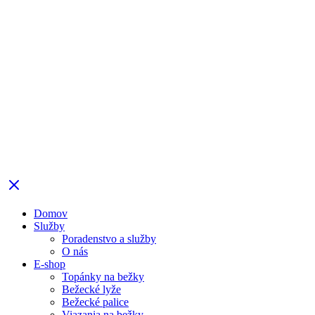
Domov
Služby
Poradenstvo a služby
O nás
E-shop
Topánky na bežky
Bežecké lyže
Bežecké palice
Viazania na bežky