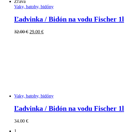
Zľava
Vaky, batohy, bidóny
Ľadvinka / Bidón na vodu Fischer 1l
Pôvodná
Aktuálna
32.00
€
29.00
€
cena
cena
bola:
je:
32.00 €.
29.00 €.
Vaky, batohy, bidóny
Ľadvinka / Bidón na vodu Fischer 1l
34.00
€
1