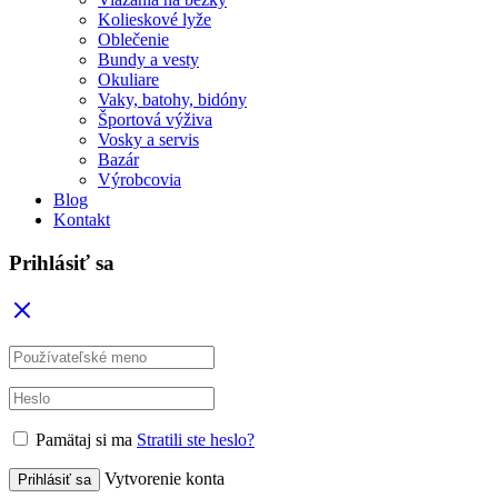
Kolieskové lyže
Oblečenie
Bundy a vesty
Okuliare
Vaky, batohy, bidóny
Športová výživa
Vosky a servis
Bazár
Výrobcovia
Blog
Kontakt
Prihlásiť sa
Pamätaj si ma
Stratili ste heslo?
Vytvorenie konta
Prihlásiť sa