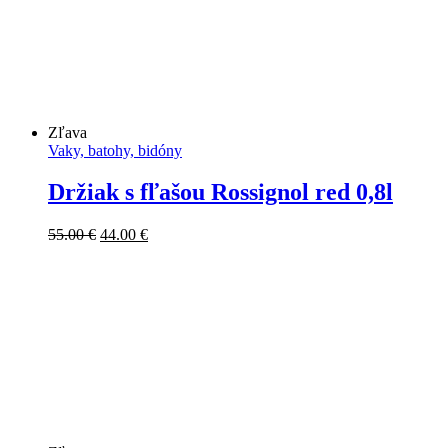
Zľava
Vaky, batohy, bidóny
Držiak s fľašou Rossignol red 0,8l
Pôvodná
Aktuálna
55.00
€
44.00
€
cena
cena
bola:
je:
55.00 €.
44.00 €.