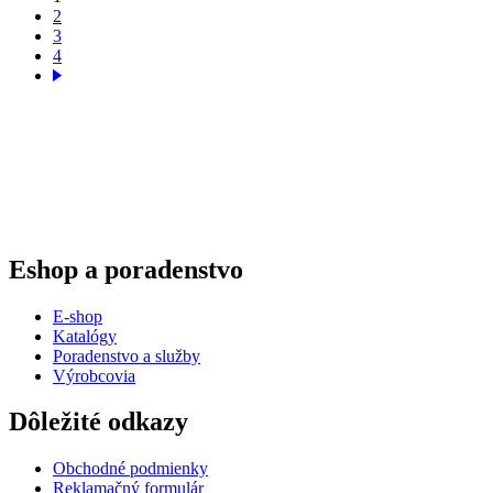
2
3
4
Eshop a poradenstvo
E-shop
Katalógy
Poradenstvo a služby
Výrobcovia
Dôležité odkazy
Obchodné podmienky
Reklamačný formulár