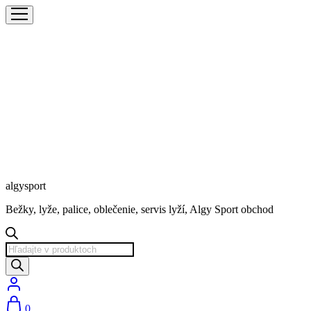
algysport
Bežky, lyže, palice, oblečenie, servis lyží, Algy Sport obchod
Products
search
0