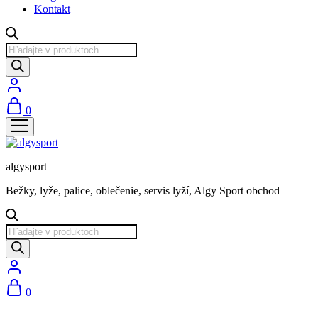
Kontakt
Products
search
0
algysport
Bežky, lyže, palice, oblečenie, servis lyží, Algy Sport obchod
Products
search
0