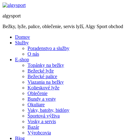
algysport
Bežky, lyže, palice, oblečenie, servis lyží, Algy Sport obchod
Domov
Služby
Poradenstvo a služby
O nás
E-shop
Topánky na bežky
Bežecké lyže
Bežecké palice
Viazania na bežky
Kolieskové lyže
Oblečenie
Bundy a vesty
Okuliare
Vaky, batohy, bidóny
Športová výživa
Vosky a servis
Bazár
Výrobcovia
Blog