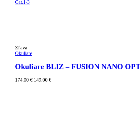
Zľava
Okuliare
Okuliare BLIZ – FUSION NANO OPTICS
Pôvodná
Aktuálna
174.00
€
149.00
€
cena
cena
bola:
je:
174.00 €.
149.00 €.