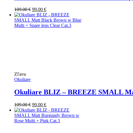
Pôvodná
Aktuálna
109.00
€
99.00
€
cena
cena
bola:
je:
109.00 €.
99.00 €.
Zľava
Okuliare
Okuliare BLIZ – BREEZE SMALL Matt 
Pôvodná
Aktuálna
109.00
€
99.00
€
cena
cena
bola:
je:
109.00 €.
99.00 €.