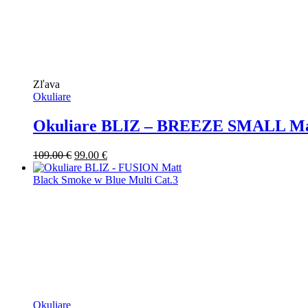
Zľava
Okuliare
Okuliare BLIZ – BREEZE SMALL Matt
Pôvodná
Aktuálna
109.00
€
99.00
€
cena
cena
bola:
je:
109.00 €.
99.00 €.
Okuliare