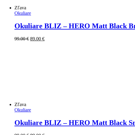
Zľava
Okuliare
Okuliare BLIZ – HERO Matt Black Br
Pôvodná
Aktuálna
99.00
€
89.00
€
cena
cena
bola:
je:
99.00 €.
89.00 €.
Zľava
Okuliare
Okuliare BLIZ – HERO Matt Black Sm