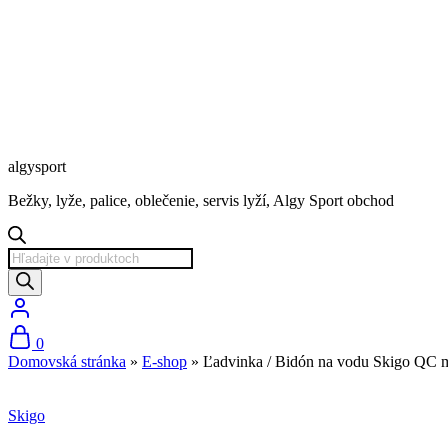
algysport
Bežky, lyže, palice, oblečenie, servis lyží, Algy Sport obchod
Products
search
0
Domovská stránka
»
E-shop
»
Ľadvinka / Bidón na vodu Skigo QC m
Zľava
Skigo