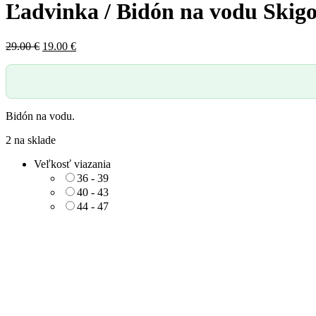
Ľadvinka / Bidón na vodu Skig
Pôvodná
Aktuálna
29.00
€
19.00
€
cena
cena
bola:
je:
29.00 €.
19.00 €.
Bidón na vodu.
2 na sklade
Veľkosť viazania
36 - 39
40 - 43
44 - 47