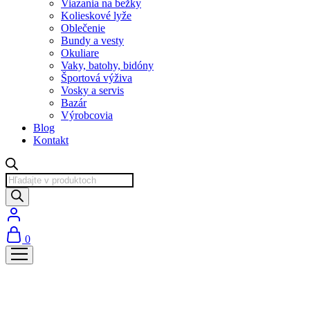
Viazania na bežky
Kolieskové lyže
Oblečenie
Bundy a vesty
Okuliare
Vaky, batohy, bidóny
Športová výživa
Vosky a servis
Bazár
Výrobcovia
Blog
Kontakt
Products
search
0