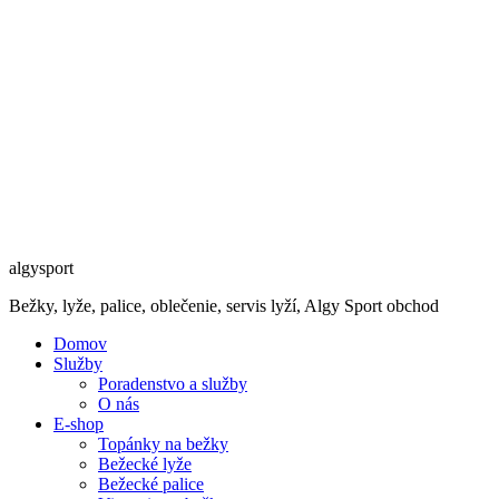
algysport
Bežky, lyže, palice, oblečenie, servis lyží, Algy Sport obchod
Domov
Služby
Poradenstvo a služby
O nás
E-shop
Topánky na bežky
Bežecké lyže
Bežecké palice