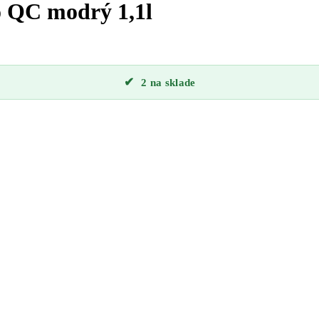
o QC modrý 1,1l
2 na sklade