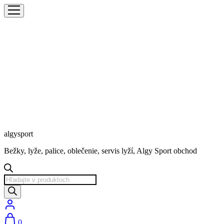
algysport
Bežky, lyže, palice, oblečenie, servis lyží, Algy Sport obchod
Products
search
0