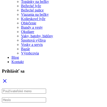
Topánky na bežky
Bežecké lyže
Bežecké palice
Viazania na bežky
Kolieskové lyže
Oblečenie
Bundy a vesty
Okuliare
Vaky, batohy, bidóny
Športová výživa
Vosky a servis
Bazár
Výrobcovia
Blog
Kontakt
Prihlásiť sa