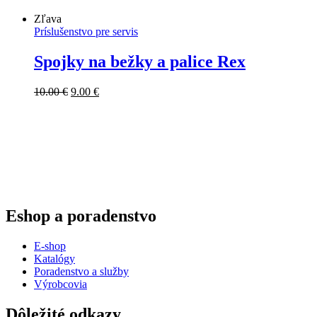
Zľava
Príslušenstvo pre servis
Spojky na bežky a palice Rex
Pôvodná
Aktuálna
10.00
€
9.00
€
cena
cena
bola:
je:
10.00 €.
9.00 €.
Eshop a poradenstvo
E-shop
Katalógy
Poradenstvo a služby
Výrobcovia
Dôležité odkazy