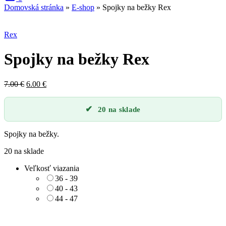
Domovská stránka
»
E-shop
»
Spojky na bežky Rex
Zľava
Rex
Spojky na bežky Rex
Pôvodná
Aktuálna
7.00
€
6.00
€
cena
cena
bola:
je:
20 na sklade
7.00 €.
6.00 €.
Spojky na bežky.
20 na sklade
Veľkosť viazania
36 - 39
40 - 43
44 - 47