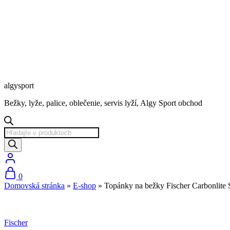
algysport
Bežky, lyže, palice, oblečenie, servis lyží, Algy Sport obchod
Products
search
0
Domovská stránka
»
E-shop
»
Topánky na bežky Fischer Carbonlite 
Zľava
Fischer