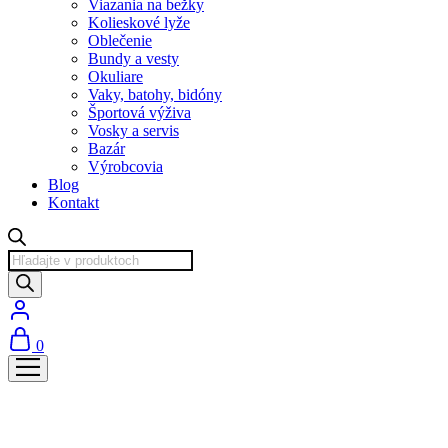
Viazania na bežky
Kolieskové lyže
Oblečenie
Bundy a vesty
Okuliare
Vaky, batohy, bidóny
Športová výživa
Vosky a servis
Bazár
Výrobcovia
Blog
Kontakt
Products
search
0