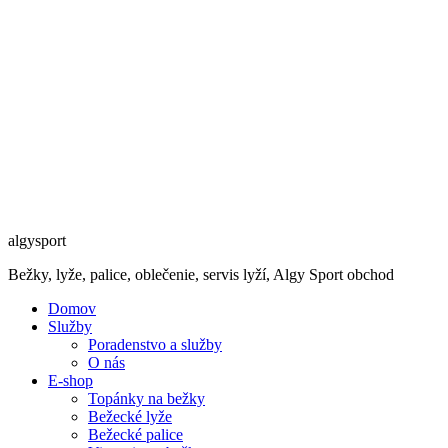
algysport
Bežky, lyže, palice, oblečenie, servis lyží, Algy Sport obchod
Domov
Služby
Poradenstvo a služby
O nás
E-shop
Topánky na bežky
Bežecké lyže
Bežecké palice