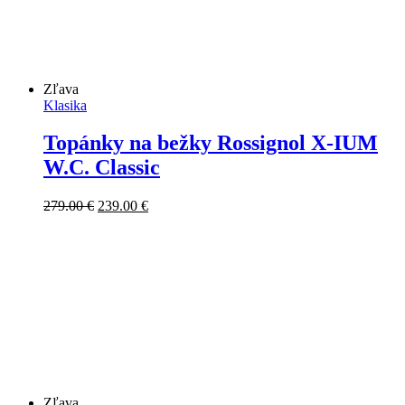
Zľava
Klasika
Topánky na bežky Rossignol X-IUM
W.C. Classic
Pôvodná
Aktuálna
279.00
€
239.00
€
cena
cena
bola:
je:
279.00 €.
239.00 €.
Zľava