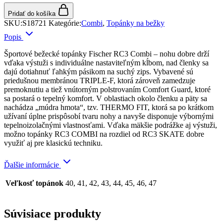
Pridať do košíka
SKU:
S18721
Kategórie:
Combi
,
Topánky na bežky
Popis
Športové bežecké topánky Fischer RC3 Combi – nohu dobre drží
vďaka výstuži s individuálne nastaviteľným kĺbom, nad členky sa
dajú dotiahnuť ľahkým pásikom na suchý zips. Vybavené sú
priedušnou membránou TRIPLE-F, ktorá zároveň zamedzuje
premoknutiu a tiež vnútorným polstrovaním Comfort Guard, ktoré
sa postará o tepelný komfort. V oblastiach okolo členku a päty sa
nachádza „múdra hmota“, tzv. THERMO FIT, ktorá sa po krátkom
užívaní úplne prispôsobí tvaru nohy a navyše disponuje výbornými
tepelnoizolačnými vlastnosťami. Vďaka mäkšie podrážke aj výstuži,
možno topánky RC3 COMBI na rozdiel od RC3 SKATE dobre
využiť aj pre klasickú techniku.
Ďalšie informácie
Veľkosť topánok
40, 41, 42, 43, 44, 45, 46, 47
Súvisiace produkty