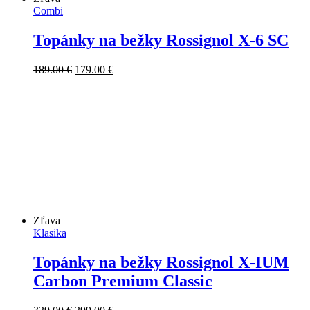
Combi
Topánky na bežky Rossignol X-6 SC
Pôvodná
Aktuálna
189.00
€
179.00
€
cena
cena
bola:
je:
189.00 €.
179.00 €.
Zľava
Klasika
Topánky na bežky Rossignol X-IUM
Carbon Premium Classic
Pôvodná
Aktuálna