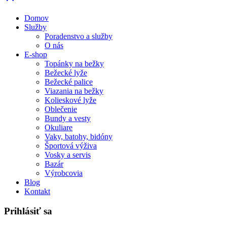
Domov
Služby
Poradenstvo a služby
O nás
E-shop
Topánky na bežky
Bežecké lyže
Bežecké palice
Viazania na bežky
Kolieskové lyže
Oblečenie
Bundy a vesty
Okuliare
Vaky, batohy, bidóny
Športová výživa
Vosky a servis
Bazár
Výrobcovia
Blog
Kontakt
Prihlásiť sa