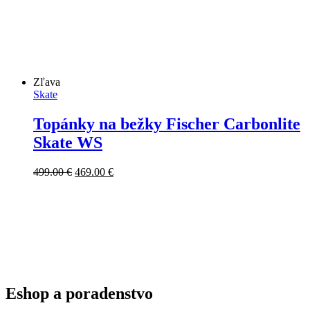
Zľava
Skate
Topánky na bežky Fischer Carbonlite
Skate WS
Pôvodná
Aktuálna
499.00
€
469.00
€
cena
cena
bola:
je:
499.00 €.
469.00 €.
Eshop a poradenstvo