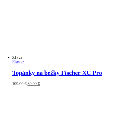
Zľava
Klasika
Topánky na bežky Fischer XC Pro
Pôvodná
Aktuálna
109.00
€
89.00
€
cena
cena
bola:
je:
109.00 €.
89.00 €.