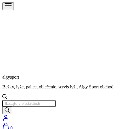
algysport
Bežky, lyže, palice, oblečenie, servis lyží, Algy Sport obchod
Products
search
0