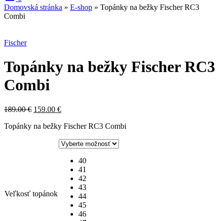
Domovská stránka
»
E-shop
»
Topánky na bežky Fischer RC3
Combi
Zľava
Fischer
Topánky na bežky Fischer RC3
Combi
Pôvodná
Aktuálna
189.00
€
159.00
€
cena
cena
Topánky na bežky Fischer RC3 Combi
bola:
je:
189.00 €.
159.00 €.
40
41
42
43
Veľkosť topánok
44
45
46