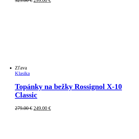
329.00
€
299.00
€
cena
cena
bola:
je:
329.00 €.
299.00 €.
Zľava
Klasika
Topánky na bežky Rossignol X-10
Classic
Pôvodná
Aktuálna
279.00
€
249.00
€
cena
cena
bola:
je:
279.00 €.
249.00 €.