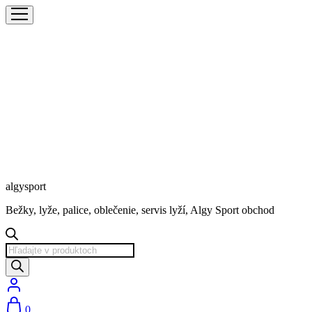
algysport
Bežky, lyže, palice, oblečenie, servis lyží, Algy Sport obchod
Products
search
0