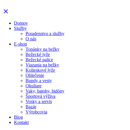
Domov
Služby
Poradenstvo a služby
O nás
E-shop
Topánky na bežky
Bežecké lyže
Bežecké palice
Viazania na bežky
Kolieskové lyže
Oblečenie
Bundy a vesty
Okuliare
Vaky, batohy, bidóny
Športová výživa
Vosky a servis
Bazár
Výrobcovia
Blog
Kontakt