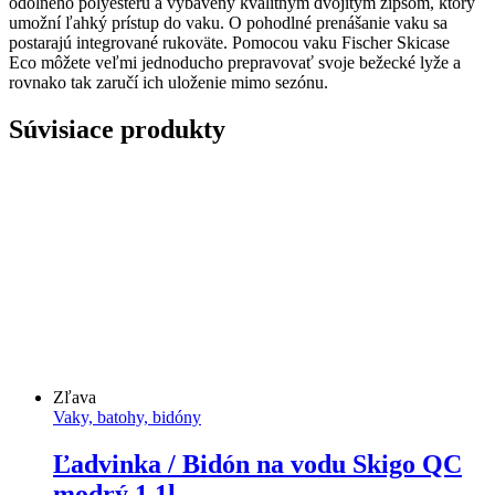
odolného polyesteru a vybavený kvalitným dvojitým zipsom, ktorý
umožní ľahký prístup do vaku. O pohodlné prenášanie vaku sa
postarajú integrované rukoväte. Pomocou vaku
Fischer Skicase
Eco
môžete veľmi jednoducho prepravovať svoje bežecké lyže a
rovnako tak zaručí ich uloženie mimo sezónu.
Súvisiace produkty
Zľava
Vaky, batohy, bidóny
Ľadvinka / Bidón na vodu Skigo QC
modrý 1,1l