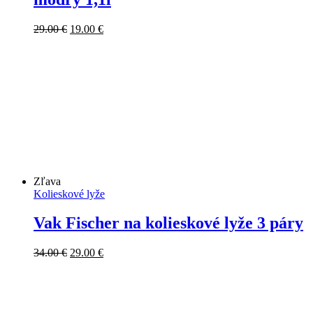
Pôvodná
Aktuálna
29.00
€
19.00
€
cena
cena
bola:
je:
29.00 €.
19.00 €.
Zľava
Kolieskové lyže
Vak Fischer na kolieskové lyže 3 páry
Pôvodná
Aktuálna
34.00
€
29.00
€
cena
cena
bola:
je:
34.00 €.
29.00 €.