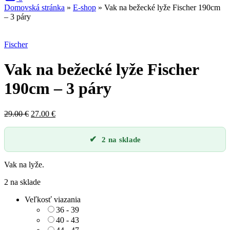
Domovská stránka
»
E-shop
»
Vak na bežecké lyže Fischer 190cm
– 3 páry
Zľava
Fischer
Vak na bežecké lyže Fischer
190cm – 3 páry
Pôvodná
Aktuálna
29.00
€
27.00
€
cena
cena
bola:
je:
2 na sklade
29.00 €.
27.00 €.
Vak na lyže.
2 na sklade
Veľkosť viazania
36 - 39
40 - 43