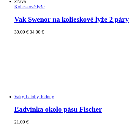
Zľava
Kolieskové lyže
Vak Swenor na kolieskové lyže 2 páry
Pôvodná
Aktuálna
39.00
€
34.00
€
cena
cena
bola:
je:
39.00 €.
34.00 €.
Vaky, batohy, bidóny
Ľadvinka okolo pásu Fischer
21.00
€