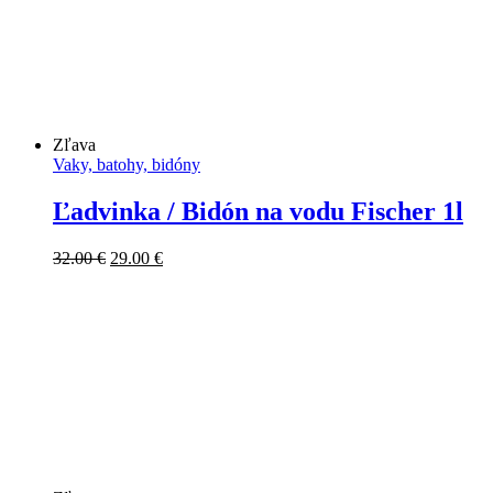
Zľava
Vaky, batohy, bidóny
Ľadvinka / Bidón na vodu Fischer 1l
Pôvodná
Aktuálna
32.00
€
29.00
€
cena
cena
bola:
je:
32.00 €.
29.00 €.