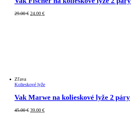
Vak Fischer na kolieskové lyže 2 páry
Pôvodná
Aktuálna
29.00
€
24.00
€
cena
cena
bola:
je:
29.00 €.
24.00 €.
Zľava
Kolieskové lyže
Vak Marwe na kolieskové lyže 2 páry
Pôvodná
Aktuálna
45.00
€
39.00
€
cena
cena
bola:
je:
45.00 €.
39.00 €.