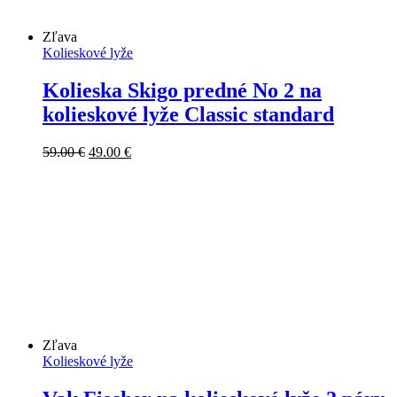
Zľava
Kolieskové lyže
Kolieska Skigo predné No 2 na
kolieskové lyže Classic standard
Pôvodná
Aktuálna
59.00
€
49.00
€
cena
cena
bola:
je:
59.00 €.
49.00 €.
Zľava
Kolieskové lyže