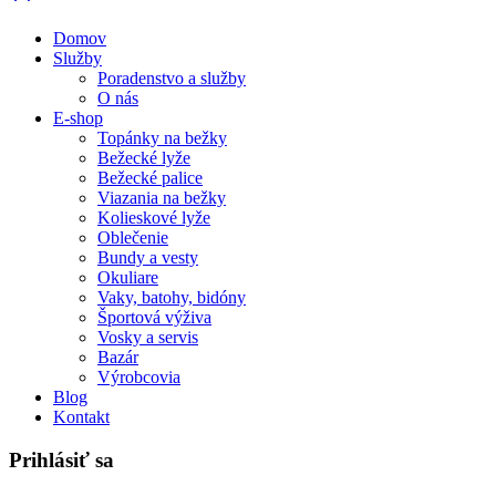
Domov
Služby
Poradenstvo a služby
O nás
E-shop
Topánky na bežky
Bežecké lyže
Bežecké palice
Viazania na bežky
Kolieskové lyže
Oblečenie
Bundy a vesty
Okuliare
Vaky, batohy, bidóny
Športová výživa
Vosky a servis
Bazár
Výrobcovia
Blog
Kontakt
Prihlásiť sa