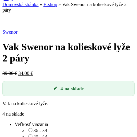
Domovská stránka
»
E-shop
»
Vak Swenor na kolieskové lyže 2
páry
Zľava
Swenor
Vak Swenor na kolieskové lyže
2 páry
Pôvodná
Aktuálna
39.00
€
34.00
€
cena
cena
bola:
je:
4 na sklade
39.00 €.
34.00 €.
Vak na kolieskové lyže.
4 na sklade
Veľkosť viazania
36 - 39
40 - 43