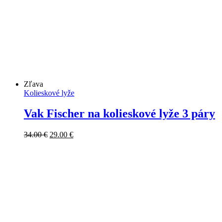
Zľava
Kolieskové lyže
Vak Fischer na kolieskové lyže 3 páry
Pôvodná
Aktuálna
34.00
€
29.00
€
cena
cena
bola:
je:
34.00 €.
29.00 €.