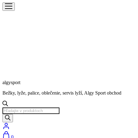
algysport
Bežky, lyže, palice, oblečenie, servis lyží, Algy Sport obchod
Products
search
0