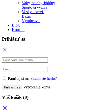
Vaky, batohy, bidóny
Športová výživa
Vosky a servis
Bazár
Výrobcovia
Blog
Kontakt
Prihlásiť sa
Pamätaj si ma
Stratili ste heslo?
Vytvorenie konta
Prihlásiť sa
Váš košík
(0)