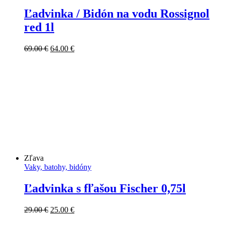
Ľadvinka / Bidón na vodu Rossignol
red 1l
Pôvodná
Aktuálna
69.00
€
64.00
€
cena
cena
bola:
je:
69.00 €.
64.00 €.
Zľava
Vaky, batohy, bidóny
Ľadvinka s fľašou Fischer 0,75l
Pôvodná
Aktuálna
29.00
€
25.00
€
cena
cena