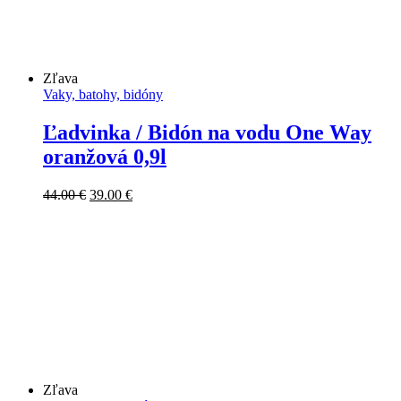
Zľava
Vaky, batohy, bidóny
Ľadvinka / Bidón na vodu One Way
oranžová 0,9l
Pôvodná
Aktuálna
44.00
€
39.00
€
cena
cena
bola:
je:
44.00 €.
39.00 €.
Zľava