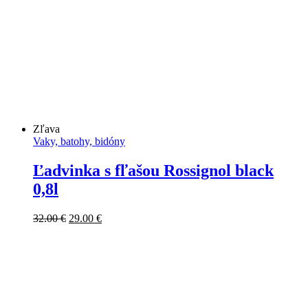
bola:
je:
29.00 €.
25.00 €.
Zľava
Vaky, batohy, bidóny
Ľadvinka s fľašou Rossignol black
0,8l
Pôvodná
Aktuálna
32.00
€
29.00
€
cena
cena
bola:
je:
32.00 €.
29.00 €.