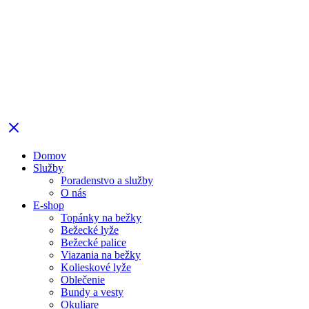
Domov
Služby
Poradenstvo a služby
O nás
E-shop
Topánky na bežky
Bežecké lyže
Bežecké palice
Viazania na bežky
Kolieskové lyže
Oblečenie
Bundy a vesty
Okuliare