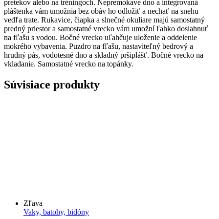
pretekov alebo na tréningoch. Nepremokavé dno a integrovaná
pláštenka vám umožnia bez obáv ho odložiť a nechať na snehu
vedľa trate. Rukavice, čiapka a slnečné okuliare majú samostatný
predný priestor a samostatné vrecko vám umožní ľahko dosiahnuť
na fľašu s vodou. Bočné vrecko uľahčuje uloženie a oddelenie
mokrého vybavenia. Puzdro na fľašu, nastaviteľný bedrový a
hrudný pás, vodotesné dno a skladný pršiplášť. Bočné vrecko na
vkladanie. Samostatné vrecko na topánky.
Súvisiace produkty
Zľava
Vaky, batohy, bidóny