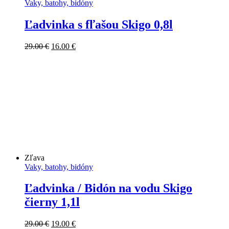
Vaky, batohy, bidóny
Ľadvinka s fľašou Skigo 0,8l
Pôvodná
Aktuálna
29.00
€
16.00
€
cena
cena
bola:
je:
29.00 €.
16.00 €.
Zľava
Vaky, batohy, bidóny
Ľadvinka / Bidón na vodu Skigo
čierny 1,1l
Pôvodná
Aktuálna
29.00
€
19.00
€