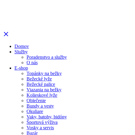
Domov
Služby
Poradenstvo a služby
O nás
E-shop
Topánky na bežky
Bežecké lyže
Bežecké palice
Viazania na bežky
Kolieskové lyže
Oblečenie
Bundy a vesty
Okuliare
Vaky, batohy, bidóny
Športová výživa
Vosky a servis
Bazár