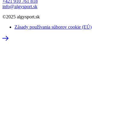
+421 910 761 818
info@algysport.sk
©2025 algysport.sk
Zásady používania súborov cookie (EÚ)