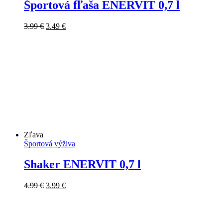
Športová fľaša ENERVIT 0,7 l
Pôvodná
Aktuálna
3.99
€
3.49
€
cena
cena
bola:
je:
3.99 €.
3.49 €.
Zľava
Športová výživa
Shaker ENERVIT 0,7 l
Pôvodná
Aktuálna
4.99
€
3.99
€
cena
cena
bola:
je:
4.99 €.
3.99 €.