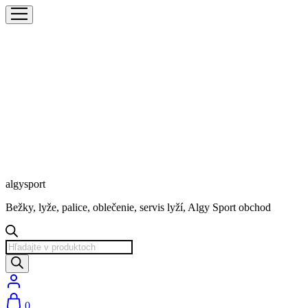
algysport
Bežky, lyže, palice, oblečenie, servis lyží, Algy Sport obchod
Products
search
0