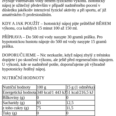
zvyšuje vstřebávání vody během fyzického výkonu. Isotonický
nápoj je užitečný především v případě nadměrného pocení v
důsledku jakékoliv intenzivní fyzické aktivity a při sportu, ať již
amatérském či profesionálním.
KDY A JAK POUŽÍT – Isotonický nápoj pijte průběžně BĚHEM
výkonu, cca každých 15 minut 100 až 150 ml.
PŘÍPRAVA – Do 500 ml vody nasypte 30 gramů prášku. Pro
hypotonickou hustotu nápoje do 500 ml vody nasypte 15 gramů
prášku.
DOPORUČUJEME – Nic nezkazíte, když nápoj zbylý z tréninku
dopijete i po skončení výkonu, ale ještě před regeneračním nápojem.
U výkonů, kde se nadměrně potíte, doporučujeme pít výhradně
hypotonicky ředěný nápoj.
NUTRIČNÍ HODNOTY
Nutriční hodnoty
100 g
15 g (1 odměrka)
Energetická hodnota
340 kcal/1 443 kJ
51 kcal/216,5 kJ
Bílkoviny (g)
0
0
Sacharidy (g)
85
12,5
z toho cukry (g)
75
11,5
Tuky (g)
0
0