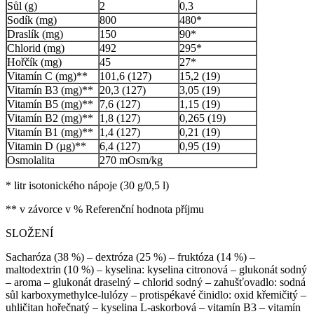
Sůl (g)
2
0,3
Sodík (mg)
800
480*
Draslík (mg)
150
90*
Chlorid (mg)
492
295*
Hořčík (mg)
45
27*
Vitamín C (mg)**
101,6 (127)
15,2 (19)
Vitamín B3 (mg)**
20,3 (127)
3,05 (19)
Vitamín B5 (mg)**
7,6 (127)
1,15 (19)
Vitamín B2 (mg)**
1,8 (127)
0,265 (19)
Vitamín B1 (mg)**
1,4 (127)
0,21 (19)
Vitamin D (µg)**
6,4 (127)
0,95 (19)
Osmolalita
270 mOsm/kg
* litr isotonického nápoje (30 g/0,5 l)
** v závorce v % Referenční hodnota příjmu
SLOŽENÍ
Sacharóza (38 %) – dextróza (25 %) – fruktóza (14 %) –
maltodextrin (10 %) – kyselina: kyselina citronová – glukonát sodný
– aroma – glukonát draselný – chlorid sodný – zahušťovadlo: sodná
sůl karboxymethylce-lulózy – protispékavé činidlo: oxid křemičitý –
uhličitan hořečnatý – kyselina L-askorbová – vitamín B3 – vitamín