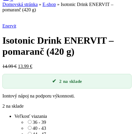
Domovská stránka
»
E-shop
»
Isotonic Drink ENERVIT –
pomaranč (420 g)
Zľava
Enervit
Isotonic Drink ENERVIT –
pomaranč (420 g)
Pôvodná
Aktuálna
14.99
€
13.99
€
cena
cena
bola:
je:
2 na sklade
14.99 €.
13.99 €.
Iontový nápoj na podporu výkonnosti.
2 na sklade
Veľkosť viazania
36 - 39
40 - 43