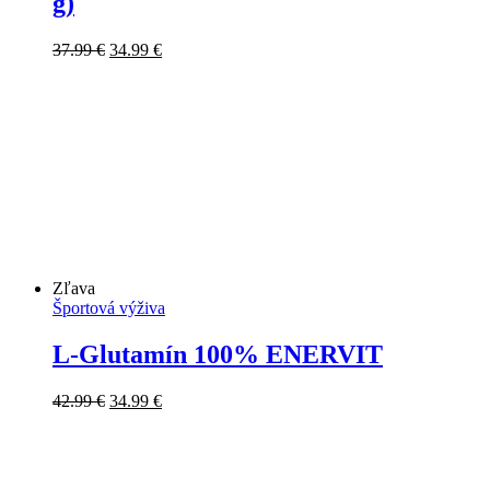
g)
Pôvodná
Aktuálna
37.99
€
34.99
€
cena
cena
bola:
je:
37.99 €.
34.99 €.
Zľava
Športová výživa
L-Glutamín 100% ENERVIT
Pôvodná
Aktuálna
42.99
€
34.99
€
cena
cena
bola:
je:
42.99 €.
34.99 €.