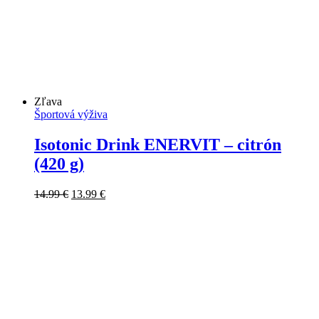
Zľava
Športová výživa
Isotonic Drink ENERVIT – citrón
(420 g)
Pôvodná
Aktuálna
14.99
€
13.99
€
cena
cena
bola:
je:
14.99 €.
13.99 €.