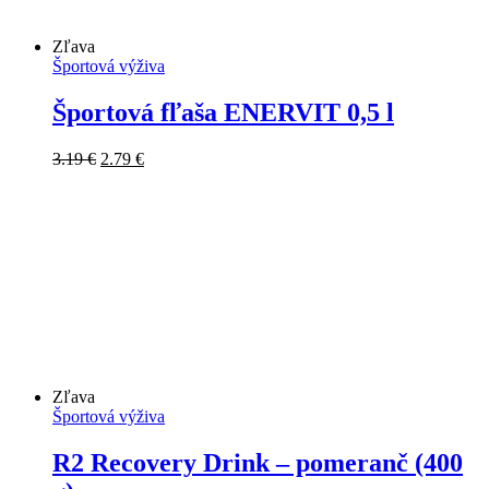
Zľava
Športová výživa
Športová fľaša ENERVIT 0,5 l
Pôvodná
Aktuálna
3.19
€
2.79
€
cena
cena
bola:
je:
3.19 €.
2.79 €.
Zľava
Športová výživa
R2 Recovery Drink – pomeranč (400