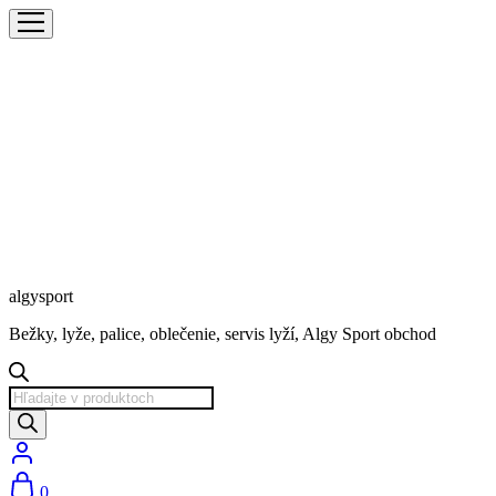
algysport
Bežky, lyže, palice, oblečenie, servis lyží, Algy Sport obchod
Products
search
0