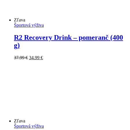
Zľava
Športová výživa
R2 Recovery Drink – pomeranč (400
g)
Pôvodná
Aktuálna
37.99
€
34.99
€
cena
cena
bola:
je:
37.99 €.
34.99 €.
Zľava
Športová výživa