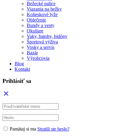
Bežecké palice
Viazania na bežky
Kolieskové lyže
Oblečenie
Bundy a vesty
Okuliare
Vaky, batohy, bidóny
Športová výživa
Vosky a servis
Bazár
Výrobcovia
Blog
Kontakt
Prihlásiť sa
Pamätaj si ma
Stratili ste heslo?