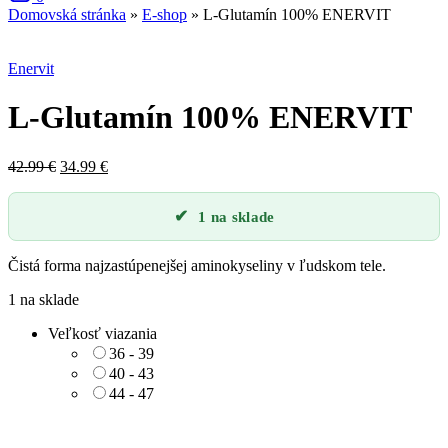
Domovská stránka
»
E-shop
»
L-Glutamín 100% ENERVIT
Zľava
Enervit
L-Glutamín 100% ENERVIT
Pôvodná
Aktuálna
42.99
€
34.99
€
cena
cena
bola:
je:
1 na sklade
42.99 €.
34.99 €.
Čistá forma najzastúpenejšej aminokyseliny v ľudskom tele.
1 na sklade
Veľkosť viazania
36 - 39
40 - 43
44 - 47