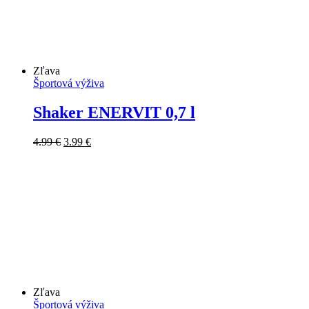
Zľava
Športová výživa
Shaker ENERVIT 0,7 l
Pôvodná
Aktuálna
4.99
€
3.99
€
cena
cena
bola:
je:
4.99 €.
3.99 €.
Zľava
Športová výživa