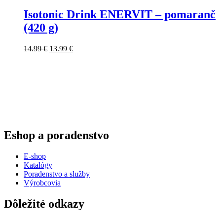
Isotonic Drink ENERVIT – pomaranč
(420 g)
Pôvodná
Aktuálna
14.99
€
13.99
€
cena
cena
bola:
je:
14.99 €.
13.99 €.
Eshop a poradenstvo
E-shop
Katalógy
Poradenstvo a služby
Výrobcovia
Dôležité odkazy