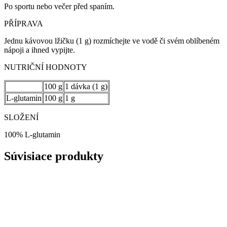
Po sportu nebo večer před spaním.
PŘÍPRAVA
Jednu kávovou lžičku (1 g) rozmíchejte ve vodě či svém oblíbeném
nápoji a ihned vypijte.
NUTRIČNÍ HODNOTY
100 g
1 dávka (1 g)
L-glutamin
100 g
1 g
SLOŽENÍ
100% L-glutamin
Súvisiace produkty