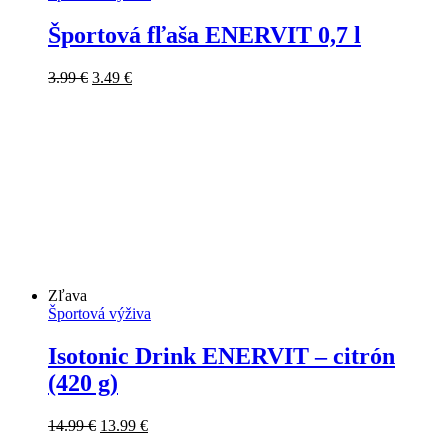
Športová fľaša ENERVIT 0,7 l
Pôvodná
Aktuálna
3.99
€
3.49
€
cena
cena
bola:
je:
3.99 €.
3.49 €.
Zľava
Športová výživa
Isotonic Drink ENERVIT – citrón
(420 g)
Pôvodná
Aktuálna
14.99
€
13.99
€
cena
cena