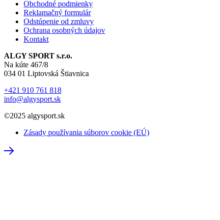
Obchodné podmienky
Reklamačný formulár
Odstúpenie od zmluvy
Ochrana osobných údajov
Kontakt
ALGY SPORT s.r.o.
Na kúte 467/8
034 01 Liptovská Štiavnica
+421 910 761 818
info@algysport.sk
©2025 algysport.sk
Zásady používania súborov cookie (EÚ)