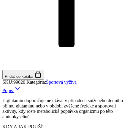
Pridať do košíka
SKU:
99020
Kategória:
Športová výživa
Popis
L-glutamin doporučujeme užívat v případech sníženého denního
příjmu glutaminu nebo v období zvýšené fyzické a sportovní
aktivity, kdy roste metabolická poptávka organizmu po této
aminokyselině.
KDY A JAK POUŽÍT