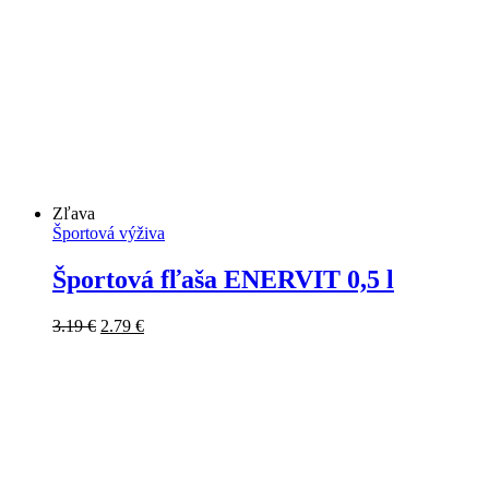
bola:
je:
14.99 €.
13.99 €.
Zľava
Športová výživa
Športová fľaša ENERVIT 0,5 l
Pôvodná
Aktuálna
3.19
€
2.79
€
cena
cena
bola:
je:
3.19 €.
2.79 €.