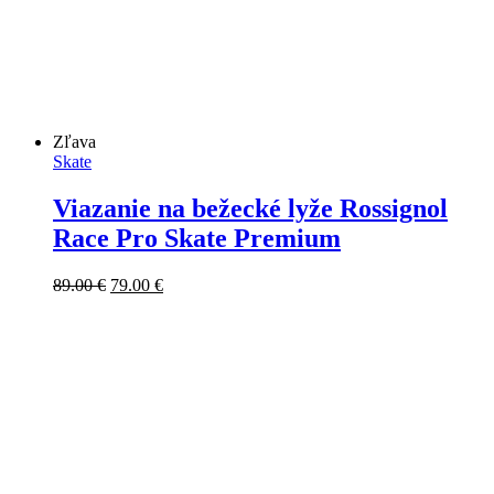
Zľava
Skate
Viazanie na bežecké lyže Rossignol
Race Pro Skate Premium
Pôvodná
Aktuálna
89.00
€
79.00
€
cena
cena
bola:
je:
89.00 €.
79.00 €.