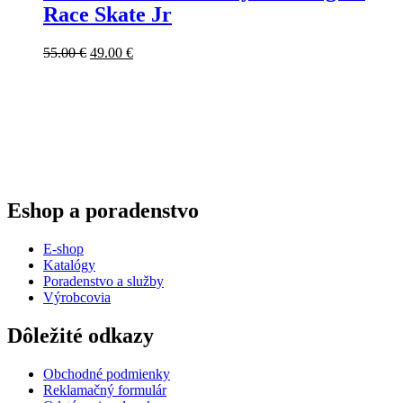
Race Skate Jr
Pôvodná
Aktuálna
55.00
€
49.00
€
cena
cena
bola:
je:
55.00 €.
49.00 €.
Eshop a poradenstvo
E-shop
Katalógy
Poradenstvo a služby
Výrobcovia
Dôležité odkazy
Obchodné podmienky
Reklamačný formulár