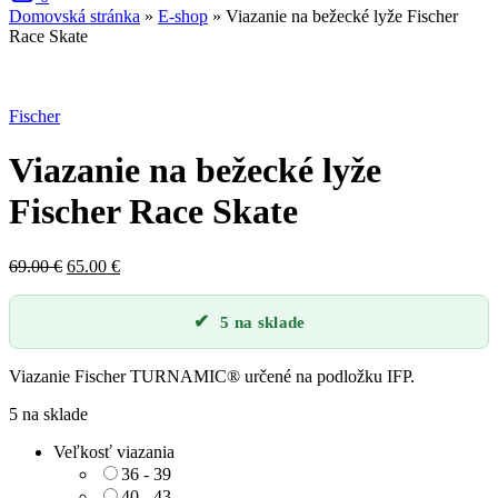
Domovská stránka
»
E-shop
»
Viazanie na bežecké lyže Fischer
Race Skate
Zľava
Fischer
Viazanie na bežecké lyže
Fischer Race Skate
Pôvodná
Aktuálna
69.00
€
65.00
€
cena
cena
bola:
je:
5 na sklade
69.00 €.
65.00 €.
Viazanie Fischer TURNAMIC® určené na podložku IFP.
5 na sklade
Veľkosť viazania
36 - 39
40 - 43