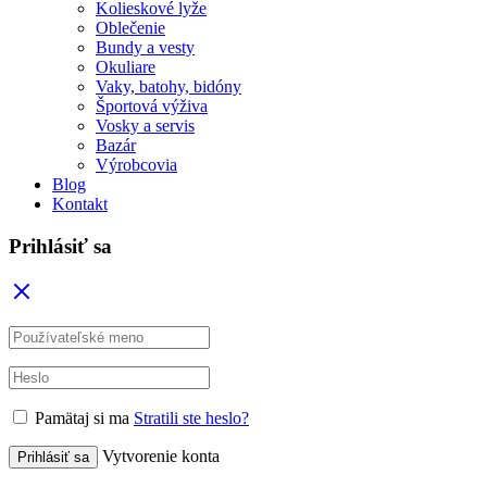
Kolieskové lyže
Oblečenie
Bundy a vesty
Okuliare
Vaky, batohy, bidóny
Športová výživa
Vosky a servis
Bazár
Výrobcovia
Blog
Kontakt
Prihlásiť sa
Pamätaj si ma
Stratili ste heslo?
Vytvorenie konta
Prihlásiť sa