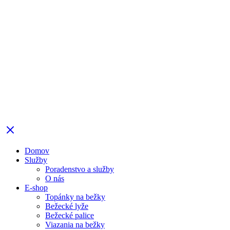
Domov
Služby
Poradenstvo a služby
O nás
E-shop
Topánky na bežky
Bežecké lyže
Bežecké palice
Viazania na bežky