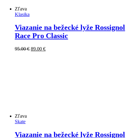
Zľava
Klasika
Viazanie na bežecké lyže Rossignol
Race Pro Classic
Pôvodná
Aktuálna
95.00
€
89.00
€
cena
cena
bola:
je:
95.00 €.
89.00 €.
Zľava
Skate
Viazanie na bežecké lyže Rossignol