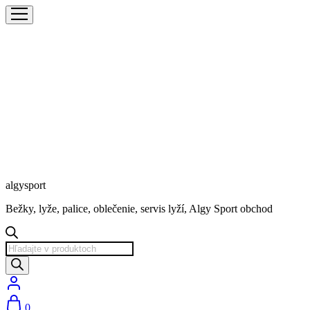
algysport
Bežky, lyže, palice, oblečenie, servis lyží, Algy Sport obchod
Products
search
0