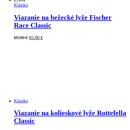
Klasika
Viazanie na bežecké lyže Fischer
Race Classic
Pôvodná
Aktuálna
69.00
€
65.00
€
cena
cena
bola:
je:
69.00 €.
65.00 €.
Klasika
Viazanie na kolieskové lyže Rottefella
Classic