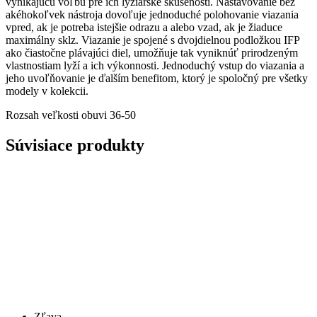
vynikajúcu voľbu pre ich lyžiarske skúsenosti. Nastavovanie bez
akéhokoľvek nástroja dovoľuje jednoduché polohovanie viazania
vpred, ak je potreba istejšie odrazu a alebo vzad, ak je žiaduce
maximálny sklz. Viazanie je spojené s dvojdielnou podložkou IFP
ako čiastočne plávajúci diel, umožňuje tak vyniknúť prirodzeným
vlastnostiam lyží a ich výkonnosti. Jednoduchý vstup do viazania a
jeho uvoľňovanie je ďalším benefitom, ktorý je spoločný pre všetky
modely v kolekcii.
Rozsah veľkosti obuvi 36-50
Súvisiace produkty
Zľava