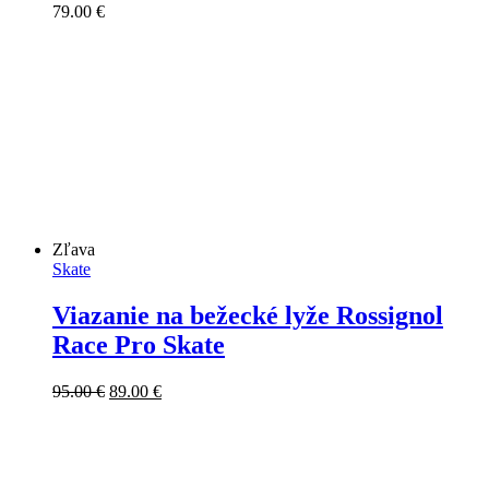
79.00
€
Zľava
Skate
Viazanie na bežecké lyže Rossignol
Race Pro Skate
Pôvodná
Aktuálna
95.00
€
89.00
€
cena
cena
bola:
je:
95.00 €.
89.00 €.