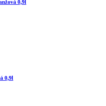
nžová 0,9l
á 0,9l