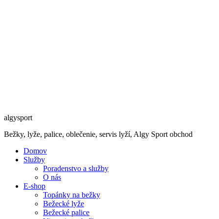
algysport
Bežky, lyže, palice, oblečenie, servis lyží, Algy Sport obchod
Domov
Služby
Poradenstvo a služby
O nás
E-shop
Topánky na bežky
Bežecké lyže
Bežecké palice