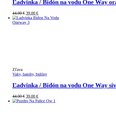
Ľadvinka / Bidón na vodu One Way ora
Pôvodná
Aktuálna
44.00
€
39.00
€
cena
cena
bola:
je:
44.00 €.
39.00 €.
Zľava
Vaky, batohy, bidóny
Ľadvinka / Bidón na vodu One Way siv
Pôvodná
Aktuálna
44.00
€
39.00
€
cena
cena
bola:
je:
44.00 €.
39.00 €.