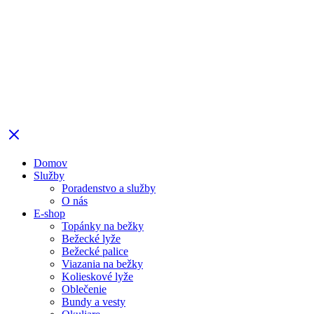
Domov
Služby
Poradenstvo a služby
O nás
E-shop
Topánky na bežky
Bežecké lyže
Bežecké palice
Viazania na bežky
Kolieskové lyže
Oblečenie
Bundy a vesty