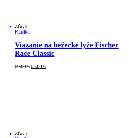
Zľava
Klasika
Viazanie na bežecké lyže Fischer
Race Classic
Pôvodná
Aktuálna
69.00
€
65.00
€
cena
cena
bola:
je:
69.00 €.
65.00 €.
Zľava