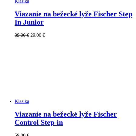
Klasika
Viazanie na bežecké lyže Fischer Step
In Junior
Pôvodná
Aktuálna
39.00
€
29.00
€
cena
cena
bola:
je:
39.00 €.
29.00 €.
Klasika
Viazanie na bežecké lyže Fischer
Control Step-in
59.00
€