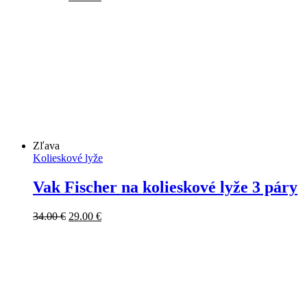
cena
cena
bola:
je:
69.00 €.
59.00 €.
Zľava
Kolieskové lyže
Vak Fischer na kolieskové lyže 3 páry
Pôvodná
Aktuálna
34.00
€
29.00
€
cena
cena
bola:
je:
34.00 €.
29.00 €.