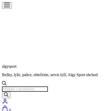
algysport
Bežky, lyže, palice, oblečenie, servis lyží, Algy Sport obchod
Products
search
0