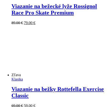
Viazanie na bežecké lyže Rossignol
Race Pro Skate Premium
Pôvodná
Aktuálna
89.00
€
79.00
€
cena
cena
bola:
je:
89.00 €.
79.00 €.
Zľava
Klasika
Viazanie na bežky Rottefella Exercise
Classic
Pôvodná
Aktuálna
69.00
€
59.00
€