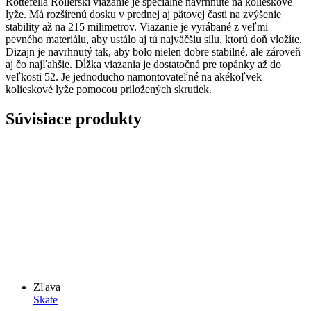
Rottefella Rollerski viazanie je špeciálne navrhnuté na kolieskové
lyže. Má rozšírenú dosku v prednej aj pätovej časti na zvýšenie
stability až na 215 milimetrov. Viazanie je vyrábané z veľmi
pevného materiálu, aby ustálo aj tú najväčšiu silu, ktorú doň vložíte.
Dizajn je navrhnutý tak, aby bolo nielen dobre stabilné, ale zároveň
aj čo najľahšie. Dĺžka viazania je dostatočná pre topánky až do
veľkosti 52. Je jednoducho namontovateľné na akékoľvek
kolieskové lyže pomocou priložených skrutiek.
Súvisiace produkty
Zľava
Skate